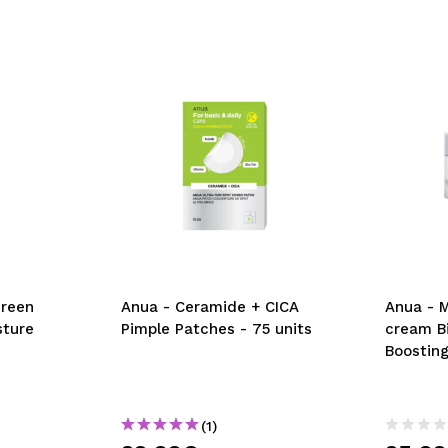
creen
Anua - Ceramide + CICA
Anua - M
sture
Pimple Patches - 75 units
cream B
Boostin
(1)