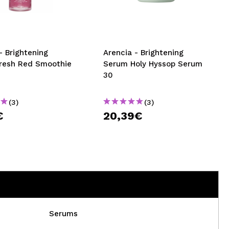
CREATE ACCOUNT
- Brightening
Arencia - Brightening
resh Red Smoothie
Serum Holy Hyssop Serum
8
30
(3)
(3)
€
20,39€
Serums