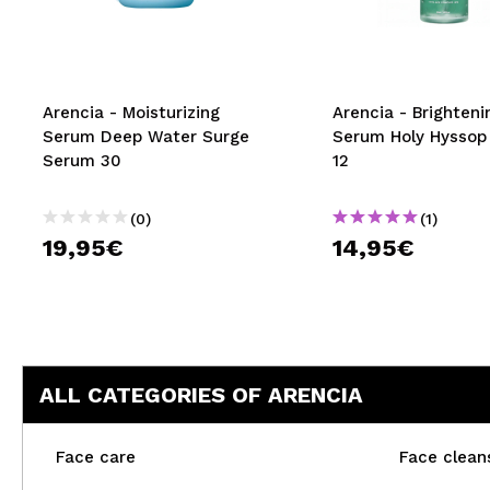
MAQUIFARMA
KOREA ZONE
TRAVEL SIZE
Arencia - Moisturizing
Arencia - Brighteni
Serum Deep Water Surge
Serum Holy Hyssop
NATURE
Serum 30
12
(0)
(1)
SPECIALS
19,95€
14,95€
OUTLET
THEY HAVE RETURNED!
COMING SOON
ALL CATEGORIES OF ARENCIA
BLOG
Face care
Face clean