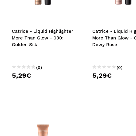
MAQUIFARMA
KOREA ZONE
TRAVEL SIZE
Catrice - Liquid Highlighter
Catrice - Liquid Hi
More Than Glow - 030:
More Than Glow - 
NATURE
Golden Silk
Dewy Rose
SPECIALS
(0)
(0)
OUTLET
5,29€
5,29€
THEY HAVE RETURNED!
COMING SOON
BLOG