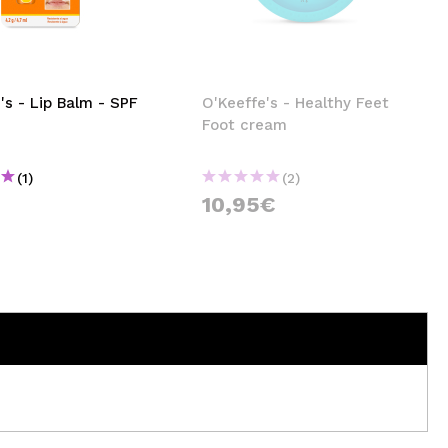
CREATE ACCOUNT
's - Lip Balm - SPF
O'Keeffe's - Healthy Feet
Foot cream
(1)
(2)
10,95€