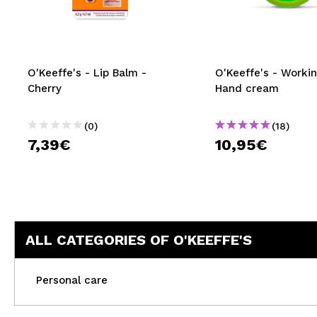
MAQUIFARMA
KOREA ZONE
TRAVEL SIZE
O'Keeffe's - Lip Balm -
O'Keeffe's - Worki
Cherry
Hand cream
NATURE
(0)
(18)
7,39€
10,95€
SPECIALS
OUTLET
THEY HAVE RETURNED!
COMING SOON
ALL CATEGORIES OF O'KEEFFE'S
BLOG
Personal care