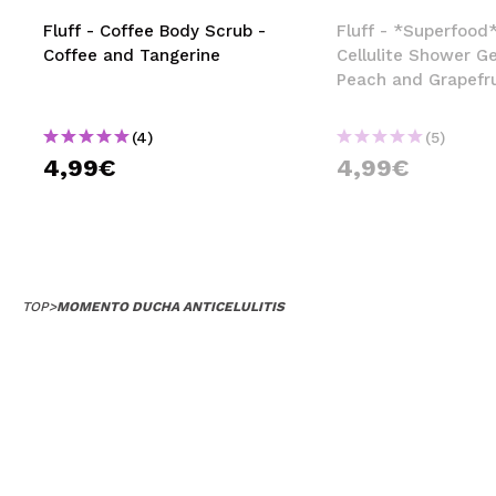
MAQUIFARMA
Fluff - Coffee Body Scrub -
Fluff - *Superfood*
Coffee and Tangerine
Cellulite Shower Ge
KOREA ZONE
Peach and Grapefru
TRAVEL SIZE
(4)
(5)
NATURE
4,99€
4,99€
SPECIALS
OUTLET
TOP
>
MOMENTO DUCHA ANTICELULITIS
THEY HAVE RETURNED!
COMING SOON
BLOG