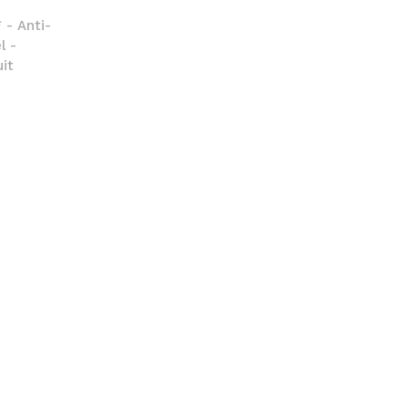
 - Anti-
l -
it