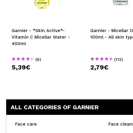
MAQUIFARMA
KOREA ZONE
TRAVEL SIZE
Garnier - *Skin Active*-
Garnier - Micellar 
Vitamin C Micellar Water -
100ml - All skin ty
NATURE
400ml
(6)
(112)
SPECIALS
5,39€
2,79€
OUTLET
THEY HAVE RETURNED!
COMING SOON
ALL CATEGORIES OF GARNIER
BLOG
Face care
Face clean