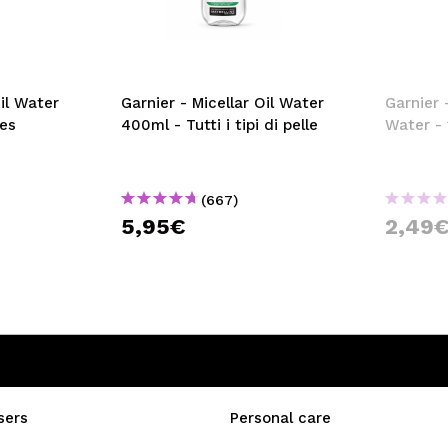
Oil Water
Garnier - Micellar Oil Water
Garnier 
pes
400ml - Tutti i tipi di pelle
Water -
(667)
5,95€
2,49
sers
Personal care