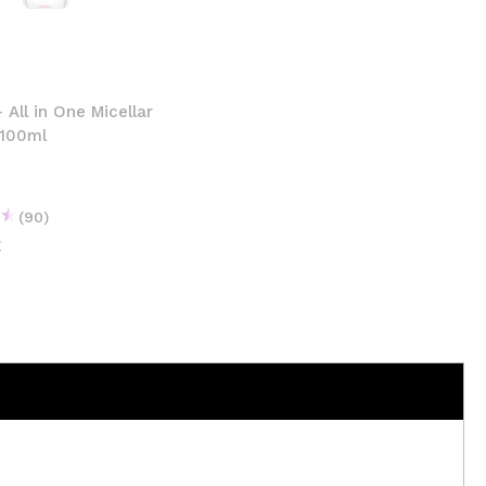
CREATE ACCOUNT
- All in One Micellar
 100ml
(90)
€